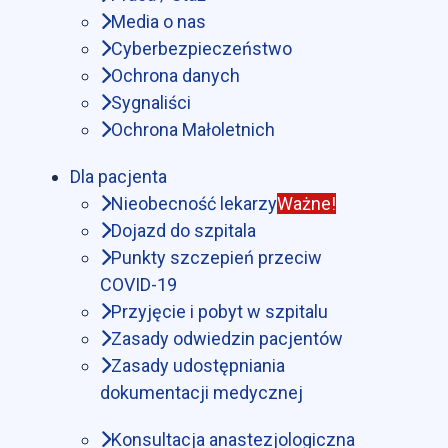
Media o nas
Cyberbezpieczeństwo
Ochrona danych
Sygnaliści
Ochrona Małoletnich
Dla pacjenta
Nieobecność lekarzy
Ważne!
Dojazd do szpitala
Punkty szczepień przeciw
COVID-19
Przyjęcie i pobyt w szpitalu
Zasady odwiedzin pacjentów
Zasady udostępniania
dokumentacji medycznej
Konsultacja anastezjologiczna