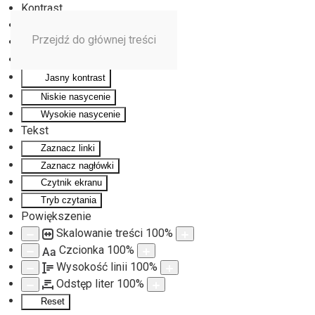
Kontrast
Odwróć kolory
Przejdź do głównej treści
Monochromatyczny
Ciemny kontrast
Jasny kontrast
Niskie nasycenie
Wysokie nasycenie
Tekst
Zaznacz linki
Zaznacz nagłówki
Czytnik ekranu
Tryb czytania
Powiększenie
Skalowanie treści
100
%
Czcionka
100
%
Aa
Wysokość linii
100
%
Odstęp liter
100
%
Reset