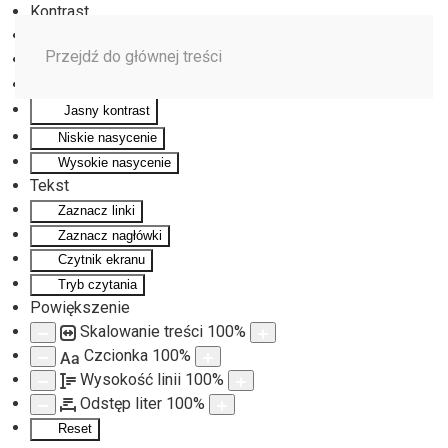
Kontrast
Odwróć kolory
Przejdź do głównej treści
Monochromatyczny
Ciemny kontrast
Jasny kontrast
Niskie nasycenie
Wysokie nasycenie
Tekst
Zaznacz linki
Zaznacz nagłówki
Czytnik ekranu
Tryb czytania
Powiększenie
Skalowanie treści
100
%
Czcionka
100
%
Aa
Wysokość linii
100
%
Odstęp liter
100
%
Reset